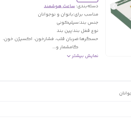
دسته‌بندی
:
ساعت هوشمند
مناسب برای
:
بانوان و نوجوانان
جنس بند
:
سیلیکونی
نوع قفل بند
:
پین بند
حسگرها
:
ضربان قلب، فشارخون، اکسیژن خون،
گامشمار و...
پشتیبانی از زبان فارسی
:
دارد
نمایش بیشتر
قابلیت مکالمه بلوتوثی
:
دارد
نوع کاربری
:
رسمی، روزمره، ورزشی
تعداد بند
۱بند سیلیکونی و 1 بند ساعت پار
ساعت
:
کشسان
وانان