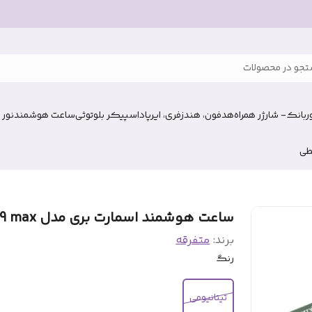
جو در محصولات
وربانک- شارژر همراه
هدفون، هندزفری، ایرپاد
اسپیکر بلوتوثی
ساعت هوشمند
نور 
طی
ساعت هوشمند اسمارت بری مدل A19 max
برند:
متفرقه
رنگ
تیتانیومی