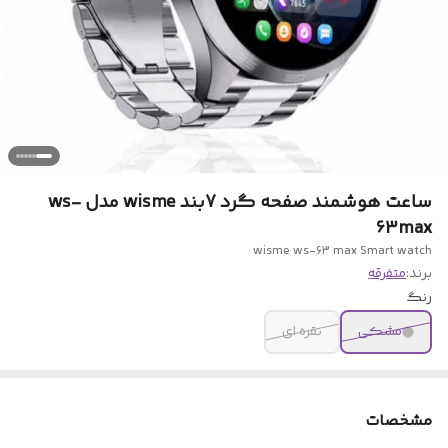
ساعت هوشمند صفحه گرد 7بند wisme مدل ws-
63max
wisme ws-63 max Smart watch
برند:
متفرقه
رنگ
مشکی
نقره ای
مشخصات