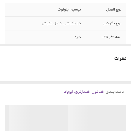
نوع اتصال
بیسیم، بلوتوث
نوع گوشی
دو گوشی، داخل گوش
نشانگر LED
دارد
عمر باتری
4-5 ساعت برای مکالمه و پخش موزیک
نظرات
ساخت
ویتنام، های کپی
رنگبندی
سیلور ، بنفش
دسته‌بندی
:
هدفون، هندزفری، ایرپاد
مدت زمان مرجوع
تا 7 روز پس از تحویل کالا
کالا
درگاه شارژ
تایپ سی
محدوده عملکرد
بیش از 10 متر