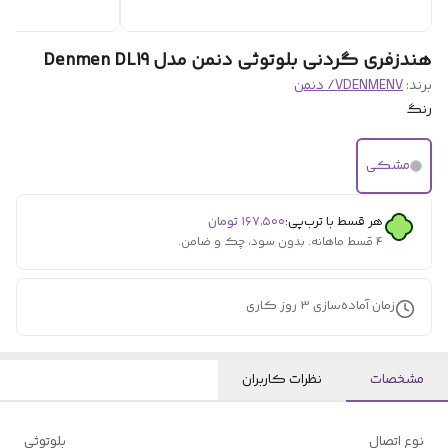
هندزفری گردنی بلوتوثی دنمن مدل Denmen DL19
برند:
VDENMENV/ دنمن
رنگ
مشکی
هر قسط با ترب‌پی:
۱۶۷٬۵۰۰
تومان
۴ قسط ماهانه. بدون سود، چک و ضامن.
زمان آماده‌سازی
3
روز کاری
مشخصات
نظرات کاربران
نوع اتصال
بلوتوثی