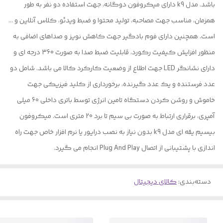
باشد. مدل k9 دارای میکروفون دوگانه، جهت استفاده دو نفر به طور
همزمان، مناسب جهت مصاحبه، تولید محتوا و ضبط ویدئو، کلاس آنلاین و …
است. همچنین دارای فوم بادگیر جهت کاهش نویز و صداهای اضافی به
منظور افزایش کیفیت رکورد، قابلیت ضبط صدا به صورت 360 درجه ای و
دارای نشانگر LED جهت اطلاع از وضعیت کارکرد کالا می باشد. شامل دو
عدد فرستنده و یک عدد گیرنده، برخورداری از کلید فیزیکی جهت
خاموش و روشن کردن دستگاه تامین انرژی توسط باتری داخلی 60 میلی
آمپری، برقراری ارتباط به صورت بی سیم تا برد 20 متری است. میکروفون
بیسیم یقه ای مدل k9 بدون نیاز به نصب درایور یا نرم افزار خاص جهت راه
اندازی با پشتیبانی از اتصال Plug And Play انجام می گیرد.
دسته‌بندی
:
کالای دیجیتال