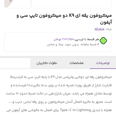
میکروفون یقه ای K9 دو میکروفون تایپ سی و
آیفون
برند:
متفرقه
هر قسط با ترب‌پی:
۲۰۹٬۷۵۰
تومان
۴ قسط ماهانه. بدون سود، چک و ضامن.
توضیحات
مشخصات
نظرات کاربران
میکروفون یقه ای دوتایی وایرلس مدل K9 با رابط تایپ سی به لایتنینگ
قابلیت شارژ از طریق پورت تعبیه شده بر روی بدنه گیرنده/فرستنده و
توسط کابل همراه می باشد، میزان شارژدهی در حالت ضبط حدود 10 ساعت
است. مجهز به گیره اتصال آسان میکروفون بر روی یقه لباس، جیب و …،
همراه با تبدیل Type-C to Lightning برای اتصال به گوشی های آیفون می