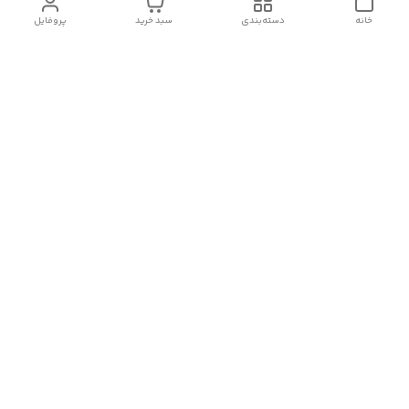
خانه
دسته‌بندی
سبد خرید
پروفایل
دسترسی سریع
آدرس فروشگاه برای مراجعه
روش پرداخت
حضوری
شرایط گارانتی
تماس با ما
شماره تماس
09910417398
آدرس ایمیل
janebipluspakhsh@gmail.com