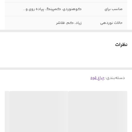
مناسب برای
کوهنوردی، کمپینگ، پیاده روی و...
حالات نوردهی
زیاد، کم، فلاشر
نوع لامپ
COB و XPE
نظرات
امکانات و قابلیت
دارای گیره برتی راحتی نصب، کابل شارژ
ها
میکرو
دسته‌بندی
:
چراغ قوه