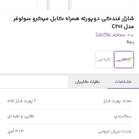
شارژر فندکی دوپورته همراه کابل میکرو سولوفر
مدل C201
برند:
سولوفر Soloffer
رنگ
طلایی
نقره ای
مشخصات
نظرات کاربران
تعداد پورت شارژ
۲ پورت شارژ usb
رنگبندی
طلایی و نقره ای
شدت جریان خروجی
۳/۴ آمپر