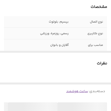
مشخصات
نوع اتصال
بیسیم، بلوتوث
نوع کاربری
رسمی، روزمره، ورزشی
مناسب برای
آقایان و بانوان
تعداد بند ساعت
۴ بند از جنس سیلیکون و در طرح های متنوع
نظرات
رنگبندی
مشکی، صورتی، نقره ای
نحوه شارژ
وایرلس
دسته‌بندی
:
ساعت هوشمند
امکانات و قابلیت
مکالمه بلوتوثی، پشتیبانی از زبان فارسی،
ها
سنسورهای سلامتی و ورزشی فعال، واچ فیس
های متنوع و جدید، برنامه های کاربردی،
قابلیت پخش موزیک و...