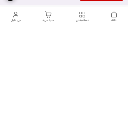
خانه
دسته‌بندی
سبد خرید
پروفایل
دسترسی سریع
آدرس فروشگاه برای مراجعه
روش پرداخت
حضوری
شرایط گارانتی
تماس با ما
شماره تماس
09910417398
آدرس ایمیل
janebipluspakhsh@gmail.com