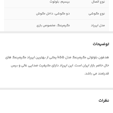
نوع اتصال
بیسیم، بلوتوث
نوع گوشی
دو گوشی، داخل گوش
مدل ایرپاد
گیمینگ، مخصوص بازی
عمر باتری
4-5 ساعت برای مکالمه، گیمینگ و پخش
موزیک
توضیحات
محدوده عملکرد
10 متر
هدفون بلوتوثی گیمینگ مدل k55 یکی از بهترین ایرپاد گیمینگ های
بلوتوثی
حال حاضر بازار ایران است. این ایرپاد دارای کیفیت صدایی عالی و بیس
قدرتمند می باشد.
نظرات