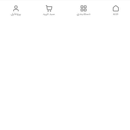
خانه
دسته‌بندی
سبد خرید
پروفایل
دسترسی سریع
آدرس فروشگاه برای مراجعه
روش پرداخت
حضوری
شرایط گارانتی
تماس با ما
شماره تماس
09910417398
آدرس ایمیل
janebipluspakhsh@gmail.com