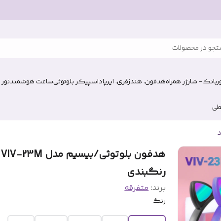
جو در محصولات
وربانک- شارژر همراه
هدفون، هندزفری، ایرپاد
اسپیکر بلوتوثی
ساعت هوشمند
نور 
طی
د
هدفون
رنگبندی
برند:
متفرقه
رنگ