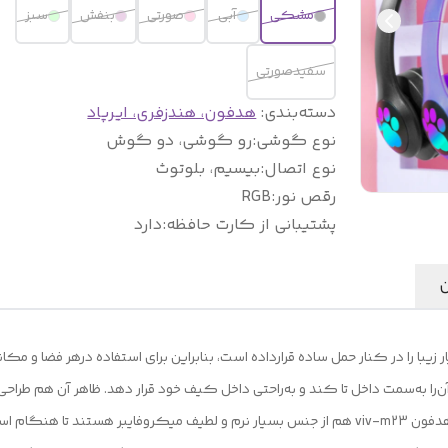
مشکی
آبی
صورتی
بنفش
سبز
سفیدصورتی
دسته‌بندی
:
هدفون، هندزفری، ایرپاد
نوع گوشی
:
رو گوشی، دو گوش
نوع اتصال
:
بیسیم، بلوتوث
رقص نور
:
RGB
پشتیبانی از کارت حافظه
:
دارد
ن
طرح گربه ای مدل Viv-23M طراحی بسیار زیبا را در کنار حمل ساده قرار‌داده است، بنابراین برای استفاده
ی آن‌را به‌سمت داخل تا کند و به‌راحتی داخل کیف خود قرار دهد. ظاهر آن هم ط
تنوع رنگی با لباس بسیار ساده خواهد بود. گوشیهای هدفون viv-m23 هم از جنس بسیار نرم و لطیف