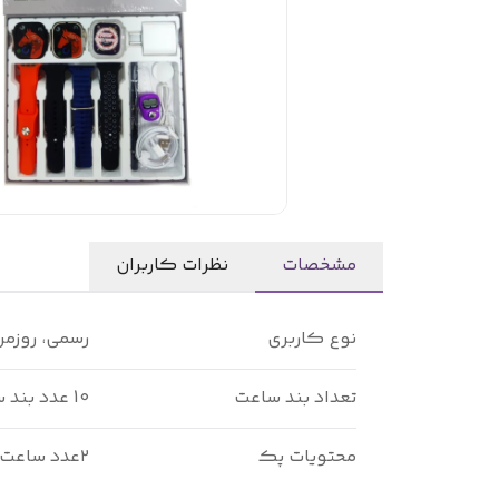
مشخصات
نظرات کاربران
نوع کاربری
رسمی، روزمر
تعداد بند ساعت
10 عدد بند سیلیکون
محتویات پک
۲عدد ساعت هوشمند، آداپتور 20 وات PD، قاب محافظ ساعت هوشمند، قلم لمسی، صلوات شمار، کابل PD ایفون