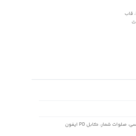
۲عدد ساعت هوشمند، آداپتور 20 وات PD، قاب
ت