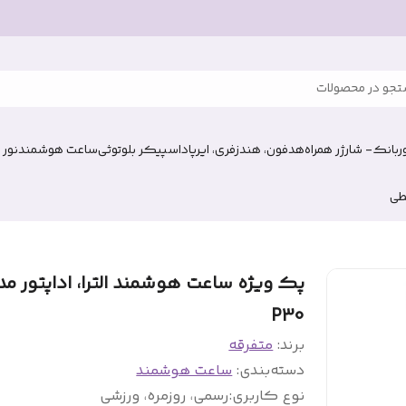
جو در محصولات
وربانک- شارژر همراه
هدفون، هندزفری، ایرپاد
اسپیکر بلوتوثی
ساعت هوشمند
نور 
طی
پک ویژه ساعت هوشمند الترا، اداپتور مد
P30
برند:
متفرقه
دسته‌بندی
:
ساعت هوشمند
نوع کاربری
:
رسمی، روزمره، ورزشی