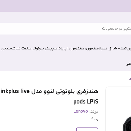
جو در محصولات
وربانک- شارژر همراه
هدفون، هندزفری، ایرپاد
اسپیکر بلوتوثی
ساعت هوشمند
نور 
طی
د
هندزفری بلوتوثی لنوو مدل plus live
pods LP1S
برند:
Lenovo
رنگ