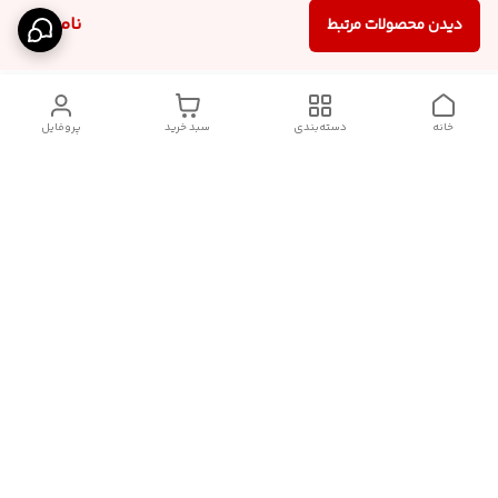
ناموجود
دیدن محصولات مرتبط
خانه
دسته‌بندی
سبد خرید
پروفایل
دسترسی سریع
آدرس فروشگاه برای مراجعه
روش پرداخت
حضوری
شرایط گارانتی
تماس با ما
شماره تماس
09910417398