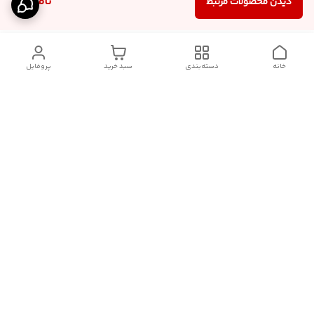
ناموجود
دیدن محصولات مرتبط
خانه
دسته‌بندی
سبد خرید
پروفایل
دسترسی سریع
آدرس فروشگاه برای مراجعه
روش پرداخت
حضوری
شرایط گارانتی
تماس با ما
شماره تماس
09910417398
آدرس ایمیل
janebipluspakhsh@gmail.com