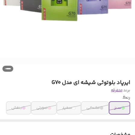
ایرپاد بلوتوثی شیشه ای مدل G70
برند:
متفرقه
رنگ
سبز
مشکی
سفید
صورتی
بنفش
مشخصات