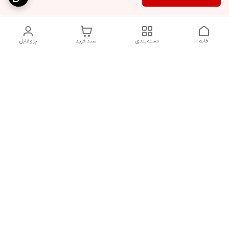
خانه
دسته‌بندی
سبد خرید
پروفایل
دسترسی سریع
آدرس فروشگاه برای مراجعه
روش پرداخت
حضوری
شرایط گارانتی
تماس با ما
شماره تماس
09910417398
آدرس ایمیل
janebipluspakhsh@gmail.com