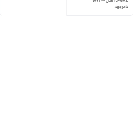
2.4GHZ مدل W7200
ناموجود