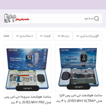
جستجو
پربازدیدترین
برندها
قیمت
دسته‌بندی
فقط مح
ناموجود
ناموجود
ساعت هوشمند جی اس یس الترا
ساعت هوشمند سری۱۰ جی اس یس
مدل JSYES M77 ULTRA3 با 4 بند
مدل JSYES M77 PRO با 4 بند