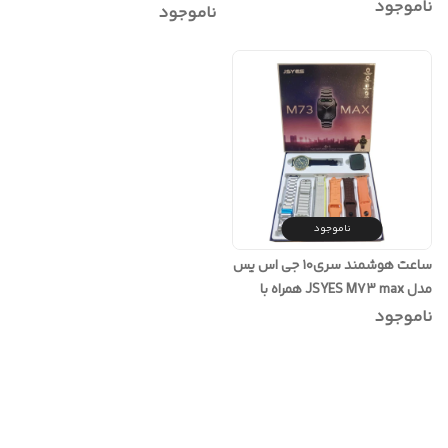
فلزی و سیلیکونی
ناموجود
رولکسی و آلپاین
ناموجود
ناموجود
ساعت هوشمند سری۱۰ جی اس یس
مدل JSYES M73 max همراه با
ساعت عقربه ای و 6 بند متنوع
ناموجود